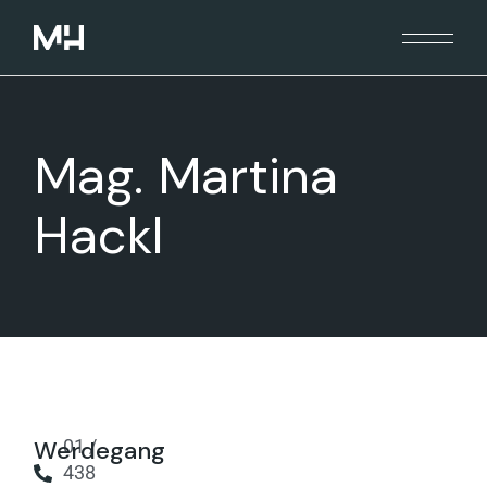
Mag. Martina
Hackl
Werdegang
01 /
438