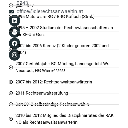
0043
geb. 1977
office@dierechtsanwaeltin.at
1995 Matura am BG / BRG Köflach (Stmk)
1995 – 2002 Studium der Rechtswissenschaften an
der KF-Uni Graz
2002 bis 2006 Karenz (2 Kinder geboren 2002 und
2004)
2007 Gerichtsjahr: BG Mödling, Landesgericht Wr.
Neustadt, HG Wien
#223035
2007 bis 2012: Rechtsanwaltsanwärterin
2011 Rechtsanwaltsprüfung
Seit 2012 selbständige Rechtsanwältin
2010 bis 2012 Mitglied des Disziplinarrates der RAK
NÖ als Rechtsanwaltsanwärterin