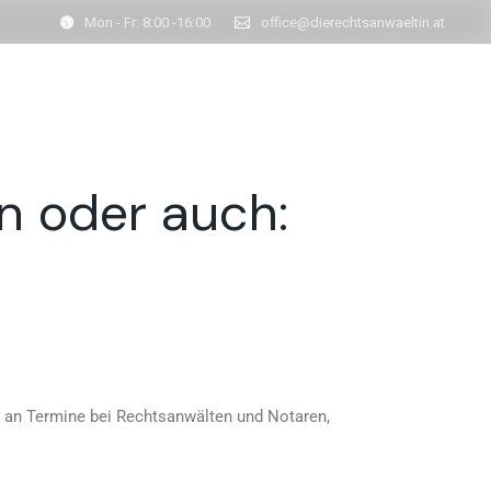
Mon - Fr: 8:00 -16:00
office@dierechtsanwaeltin.at
Kontaktieren Sie uns
r
Aktuelles
l
 oder auch:
er
!
 an Termine bei Rechtsanwälten und Notaren,