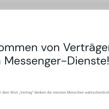
Startseite
Fachgebiete
Team
Honora
Allgemeines Zivilrecht
Mag. Martina Hack
ommen von Verträgen
Ehe – Ehepakt
Mag. Florian Breitn
en Messenger-Dienste
Pflegeeltern – Adoption
Erbrecht – Testament
HKÜ
Scheidung – Unterhalt –
Obsorge
i dem Wort „Vertrag“ denken die meisten Menschen wahrscheinlich
Vertragsrecht
Verwaltungsstrafen und
Strafrecht