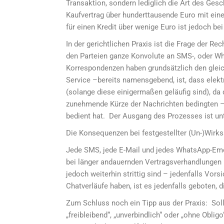
Transaktion, sondern lediglich die Art des G
Kaufvertrag über hunderttausende Euro mit eine
für einen Kredit über wenige Euro ist jedoch bei
In der gerichtlichen Praxis ist die Frage der 
den Parteien ganze Konvolute an SMS-, oder W
Korrespondenzen haben grundsätzlich den gleic
Service –bereits namensgebend, ist, dass elek
(solange diese einigermaßen geläufig sind), d
zunehmende Kürze der Nachrichten bedingten –
bedient hat. Der Ausgang des Prozesses ist un
Die Konsequenzen bei festgestellter (Un-)Wirk
Jede SMS, jede E-Mail und jedes WhatsApp-Emoj
bei länger andauernden Vertragsverhandlungen –
jedoch weiterhin strittig sind – jedenfalls Vor
Chatverläufe haben, ist es jedenfalls geboten, 
Zum Schluss noch ein Tipp aus der Praxis: Sol
„freibleibend“, „unverbindlich“ oder „ohne Obli