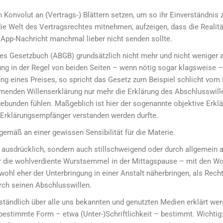
 ein Konvolut an (Vertrags‑) Blättern setzen, um so ihr Einverständ
 die Welt des Vertragsrechtes mitnehmen, aufzeigen, dass die Realit
pp-Nachricht manchmal lieber nicht senden sollte.
ches Gesetzbuch (ABGB) grundsätzlich nicht mehr und nicht weniger
ng in der Regel von beiden Seiten – wenn nötig sogar klagsweise – 
ng eines Preises, so spricht das Gesetz zum Beispiel schlicht vom 
menden Willenserklärung nur mehr die Erklärung des Abschlusswill
gebunden fühlen. Maßgeblich ist hier der sogenannte objektive Erkl
 Erklärungsempfänger verstanden werden durfte.
sgemäß an einer gewissen Sensibilität für die Materie.
r ausdrücklich, sondern auch stillschweigend oder durch allgemein
er die wohlverdiente Wurstsemmel in der Mittagspause – mit den Wor
l eher der Unterbringung in einer Anstalt näherbringen, als Recht
urch seinen Abschlusswillen.
erständlich über alle uns bekannten und genutzten Medien erklärt 
bestimmte Form – etwa (Unter-)Schriftlichkeit – bestimmt. Wichtig: 