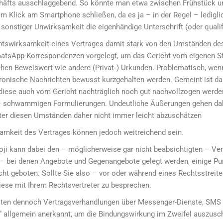
eschäfts ausschlaggebend. So könnte man etwa zwischen Frühstück 
m Klick am Smartphone schließen, da es ja – in der Regel – lediglic
 sonstiger Unwirksamkeit die eigenhändige Unterschrift (oder qualifi
Rechtswirksamkeit eines Vertrages damit stark von den Umständen des
hatsApp-Korrespondenzen vorgelegt, um das Gericht vom eigenen S
hen Beweiswert wie andere (Privat‑) Urkunden. Problematisch, wen
tronische Nachrichten bewusst kurzgehalten werden. Gemeint ist d
a diese auch vom Gericht nachträglich noch gut nachvollzogen werde
 schwammigen Formulierungen. Undeutliche Äußerungen gehen dabei
ter diesen Umständen daher nicht immer leicht abzuschätzen
samkeit des Vertrages können jedoch weitreichend sein.
i kann dabei den – möglicherweise gar nicht beabsichtigten – Ver
 bei denen Angebote und Gegenangebote gelegt werden, einige Punkt
sicht geboten. Sollte Sie also – vor oder während eines Rechtsstrei
diese mit Ihrem Rechtsvertreter zu besprechen.
lten dennoch Vertragsverhandlungen über Messenger-Dienste, SMS o
go“ allgemein anerkannt, um die Bindungswirkung im Zweifel auszusc