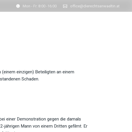
Mon - Fr: 8:00 -16:00
office@dierechtsanwaeltin.at
Kontaktieren Sie uns
r
Aktuelles
l
er
 (einem einzigen) Beteiligten an einem
ntstandenen Schaden.
 bei einer Demonstration gegen die damals
jährigen Mann von einem Dritten gefilmt. Er