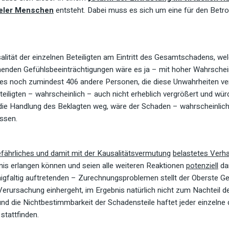
eler Menschen
entsteht. Dabei muss es sich um eine für den Betro
usalität der einzelnen Beteiligten am Eintritt des Gesamtschadens, w
henden Gefühlsbeeinträchtigungen wäre es ja – mit hoher Wahrschei
 es noch zumindest 406 andere Personen, die diese Unwahrheiten ver
teiligten – wahrscheinlich – auch nicht erheblich vergrößert und wü
die Handlung des Beklagten weg, wäre der Schaden – wahrscheinlich
ossen.
efährliches und damit mit der Kausalitätsvermutung
belastetes Verha
s erlangen können und seien alle weiteren Reaktionen
potenziell
da
nigfaltig auftretenden – Zurechnungsproblemen stellt der Oberste Ge
r Verursachung einhergeht, im Ergebnis natürlich nicht zum Nachteil
 und die Nichtbestimmbarkeit der Schadensteile haftet jeder einzeln
stattfinden.