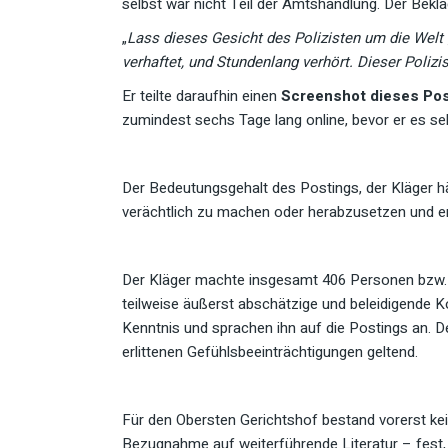
selbst war nicht Teil der Amtshandlung. Der Bekl
„
Lass dieses Gesicht des Polizisten um die Welt 
verhaftet, und Stundenlang verhört. Dieser Polizis
Er teilte daraufhin einen
Screenshot dieses Po
zumindest sechs Tage lang online, bevor er es sel
Der Bedeutungsgehalt des Postings, der Kläger h
verächtlich zu machen oder herabzusetzen und erf
Der Kläger machte insgesamt 406 Personen bzw. Pr
teilweise äußerst abschätzige und beleidigende 
Kenntnis und sprachen ihn auf die Postings an. 
erlittenen Gefühlsbeeinträchtigungen geltend.
Für den Obersten Gerichtshof bestand vorerst kein
Bezugnahme auf weiterführende Literatur – fest,