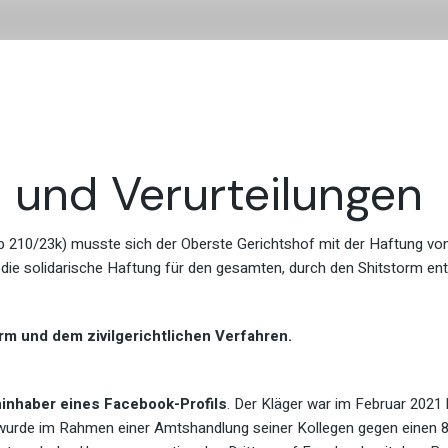
Startseite
Fachgebiete
Team
Honora
Allgemeines Zivilrecht
Mag. Martina Hack
 und Verurteilungen
Ehe – Ehepakt
Mag. Florian Breitn
Pflegeeltern – Adoption
 Ob 210/23k) musste sich der Oberste Gerichtshof mit der Haftung von
Erbrecht – Testament
 die solidarische Haftung für den gesamten, durch den Shitstorm e
HKÜ
Scheidung – Unterhalt –
rm und dem zivilgerichtlichen Verfahren.
Obsorge
Vertragsrecht
inhaber eines Facebook-Profils
. Der Kläger war im Februar 2021
Verwaltungsstrafen und
rde im Rahmen einer Amtshandlung seiner Kollegen gegen einen 82-
Strafrecht