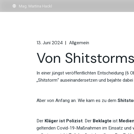
Skip
to
Mag. Martina Hackl
the
content
13. Juni 2024
Allgemein
Von Shitstorms
In einer jüngst veröffentlichten Entscheidung (6
„Shitstorm“ auseinandersetzen und bejahte dabei
Aber von Anfang an. Wie kam es zu dem
Shitsto
Der
Kläger ist Polizist
. Der
Beklagte
ist
Medien
geltenden Covid-19-Maßnahmen im Einsatz und wu