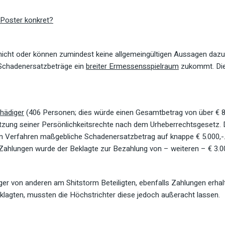
-Poster konkret?
s nicht oder können zumindest keine allgemeingültigen Aussagen dazu
r Schadenersatzbeträge ein
breiter Ermessensspielraum
zukommt. Dies
hädiger
(406 Personen; dies würde einen Gesamtbetrag von über € 800
etzung seiner Persönlichkeitsrechte nach dem Urheberrechtsgesetz. 
hen Verfahren maßgebliche Schadenersatzbetrag auf knappe € 5.000,-.
Zahlungen wurde der Beklagte zur Bezahlung von – weiteren – € 3.000,
läger von anderen am Shitstorm Beteiligten, ebenfalls Zahlungen er
agten, mussten die Höchstrichter diese jedoch außeracht lassen.