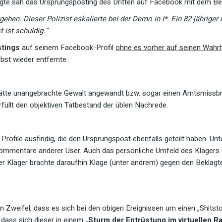
agte sah das Ursprungsposting des Dritten auf Facebook mit dem Beg
gehen. Dieser Polizist eskalierte bei der Demo in I*. Ein 82 jährig
t ist schuldig.“
stings
auf seinem Facebook-Profil
ohne es vorher auf seinen Wahrh
bst wieder entfernte.
ätte unangebrachte Gewalt angewandt bzw. sogar einen Amtsmissbrauc
üllt den objektiven Tatbestand der üblen Nachrede.
ofile ausfindig, die den Ursprungspost ebenfalls geteilt haben. Unt
Kommentare anderer User. Auch das persönliche Umfeld des Klägers 
Der Kläger brachte daraufhin Klage (unter andrem) gegen den Bekla
 Zweifel, dass es sich bei den obigen Ereignissen um einen „Shitsto
 dass sich dieser in einem
„
Sturm der Entrüstung im virtuellen 